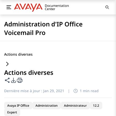
Administration d'IP Office
Voicemail Pro
Actions diverses
Actions diverses
Partager cette page
Options d'exportation PDF
Dernière mise à jour :
Jan 29, 2021
|
1 min read
Avaya IP Office
Administration
Administrateur
12.2
Expert