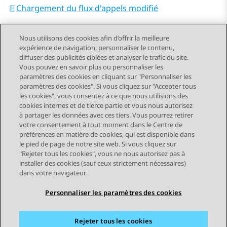
Chargement du flux d'appels modifié
Nous utilisons des cookies afin d’offrir la meilleure
expérience de navigation, personnaliser le contenu,
diffuser des publicités ciblées et analyser le trafic du site.
Vous pouvez en savoir plus ou personnaliser les
Send Feedback
paramètres des cookies en cliquant sur "Personnaliser les
paramètres des cookies". Si vous cliquez sur "Accepter tous
les cookies", vous consentez à ce que nous utilisions des
cookies internes et de tierce partie et vous nous autorisez
Sujet précédent
Sujet suivant
à partager les données avec ces tiers. Vous pourrez retirer
Navigation par sujet
votre consentement à tout moment dans le Centre de
préférences en matière de cookies, qui est disponible dans
le pied de page de notre site web. Si vous cliquez sur
STAY CONNECTED
"Rejeter tous les cookies", vous ne nous autorisez pas à
installer des cookies (sauf ceux strictement nécessaires)
dans votre navigateur.
Personnaliser les paramètres des cookies
Rejeter tous les cookies
Plan du site
Conditions d'utilisation
Confidentialité