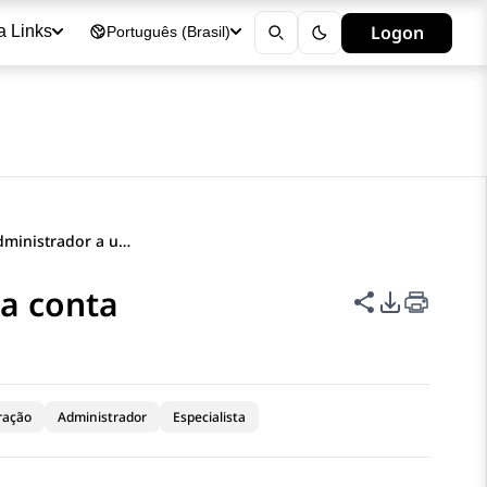
Logon
a Links
Português (Brasil)
Atribuindo um administrador a uma conta
a conta
Compartilha
Opções de
ração
Administrador
Especialista