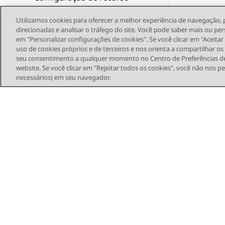
Administrando a Avaya
Utilizamos cookies para oferecer a melhor experiência de navegação, 
Experience Platform (On-
direcionadas e analisar o tráfego do site. Você pode saber mais ou per
Prem +Connect)
em "Personalizar configurações de cookies". Se você clicar em "Aceita
uso de cookies próprios e de terceiros e nos orienta a compartilhar o
seu consentimento a qualquer momento no Centro de Preferências de
Protocolo de Single Sign-On
website. Se você clicar em "Rejeitar todos os cookies", você não nos p
necessários) em seu navegador.
Configurações de controle
de chamada em fones de
ouvido Plantronics e Jabra
Glossário
Mapa do site
Termo