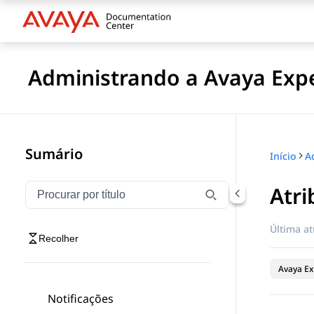
Administrando a Avaya Expe
Sumário
Início
Atr
Filtrar navegação por título
Digite para filtrar itens de navegação por título
Última at
Recolher
Avaya Ex
Notificações