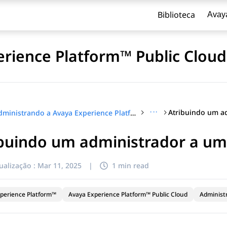
Biblioteca
Avay
rience Platform™ Public Cloud
···
Administrando a Avaya Experience Platform™ Public Cloud
ibuindo um administrador a um
ualização :
Mar 11, 2025
|
1 min read
perience Platform™
Avaya Experience Platform™ Public Cloud
Administ