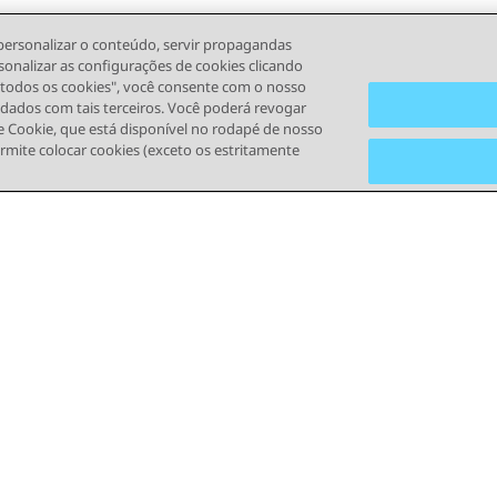
personalizar o conteúdo, servir propagandas
sonalizar as configurações de cookies clicando
r todos os cookies", você consente com o nosso
s dados com tais terceiros. Você poderá revogar
 Cookie, que está disponível no rodapé de nosso
ermite colocar cookies (exceto os estritamente
s de Uso
Privacidade
Política de Cookies
Marcas registrada