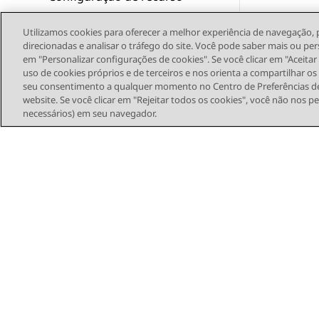
Administrando a Avaya
Utilizamos cookies para oferecer a melhor experiência de navegação, 
Experience Platform (On-
direcionadas e analisar o tráfego do site. Você pode saber mais ou per
Prem +Connect)
em "Personalizar configurações de cookies". Se você clicar em "Aceita
uso de cookies próprios e de terceiros e nos orienta a compartilhar o
seu consentimento a qualquer momento no Centro de Preferências de
Protocolo de Single Sign-On
website. Se você clicar em "Rejeitar todos os cookies", você não nos p
necessários) em seu navegador.
Configurações de controle
de chamada em fones de
ouvido Plantronics e Jabra
Glossário
Mapa do site
Termo