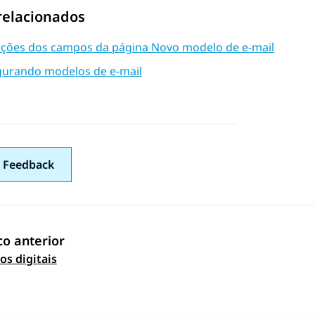
relacionados
ições dos campos da página Novo modelo de e-mail
gurando modelos de e-mail
 Feedback
co anterior
 navigation
s digitais