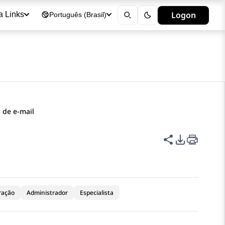
Logon
a Links
Português (Brasil)
 de e-mail
Compartilha
Opções de
ração
Administrador
Especialista