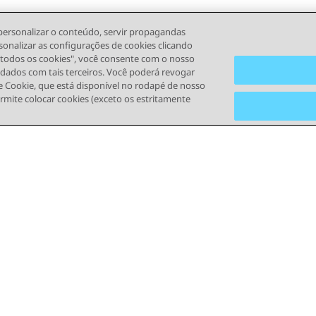
personalizar o conteúdo, servir propagandas
sonalizar as configurações de cookies clicando
r todos os cookies", você consente com o nosso
s dados com tais terceiros. Você poderá revogar
 Cookie, que está disponível no rodapé de nosso
ermite colocar cookies (exceto os estritamente
s de Uso
Privacidade
Política de Cookies
Marcas registrada