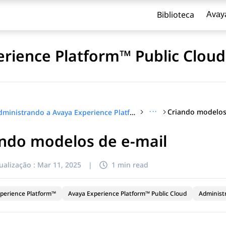
Biblioteca
Avay
rience Platform™ Public Cloud
···
Criando modelos
Administrando a Avaya Experience Platform™ Public Cloud
ando modelos de e-mail
ualização :
Mar 11, 2025
|
1 min read
perience Platform™
Avaya Experience Platform™ Public Cloud
Administ