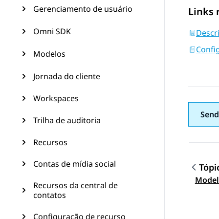
Gerenciamento de usuário
Links 
Omni SDK
Descr
Confi
Modelos
Jornada do cliente
Workspaces
Send
Trilha de auditoria
Recursos
Contas de mídia social
Tópi
Topic
Modelo
Recursos da central de
contatos
Configuração de recurso