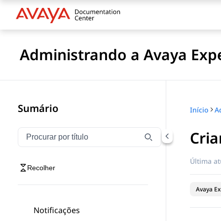
Administrando a Avaya Expe
Sumário
Início
Cri
Filtrar navegação por título
Digite para filtrar itens de navegação por título
Última at
Recolher
Avaya Ex
Notificações