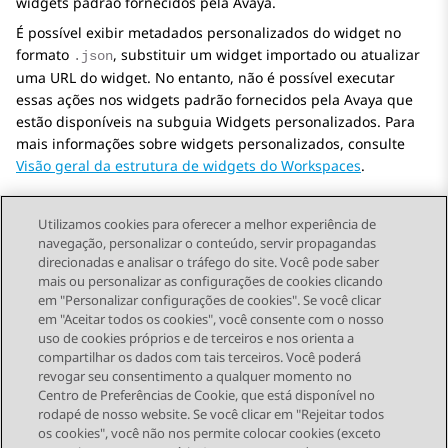
widgets padrão fornecidos pela Avaya.
É possível exibir metadados personalizados do widget no
formato
, substituir um widget importado ou atualizar
.json
uma URL do widget. No entanto, não é possível executar
essas ações nos widgets padrão fornecidos pela Avaya que
estão disponíveis na subguia
Widgets personalizados
. Para
mais informações sobre widgets personalizados, consulte
Visão geral da estrutura de widgets do Workspaces
.
Utilizamos cookies para oferecer a melhor experiência de
navegação, personalizar o conteúdo, servir propagandas
direcionadas e analisar o tráfego do site. Você pode saber
Send Feedback
mais ou personalizar as configurações de cookies clicando
em "Personalizar configurações de cookies". Se você clicar
em "Aceitar todos os cookies", você consente com o nosso
uso de cookies próprios e de terceiros e nos orienta a
Tópico anterior
Próximo tópico
compartilhar os dados com tais terceiros. Você poderá
Topic navigation
revogar seu consentimento a qualquer momento no
Centro de Preferências de Cookie, que está disponível no
rodapé de nosso website. Se você clicar em "Rejeitar todos
STAY CONNECTED
os cookies", você não nos permite colocar cookies (exceto