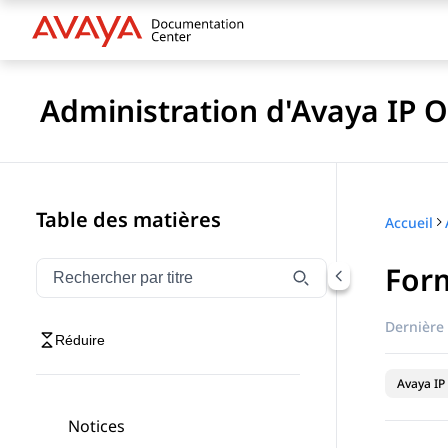
Administration d'Avaya IP O
Table des matières
Accueil
Form
Filtrer la navigation par titre
Saisissez pour filtrer les éléments de navigation par 
Dernière 
Réduire
Avaya IP 
Notices