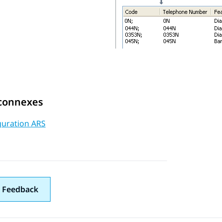
 connexes
guration ARS
 Feedback