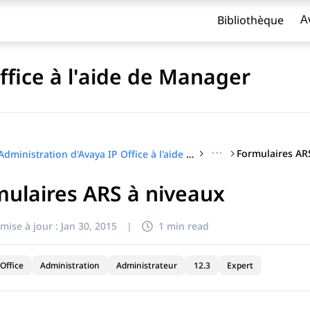
Bibliothèque
A
ffice à l'aide de Manager
···
Formulaires AR
Administration d'Avaya IP Office à l'aide de Manager
ulaires ARS à niveaux
titre
mise à jour :
Jan 30, 2015
|
1 min read
Office
Administration
Administrateur
12.3
Expert