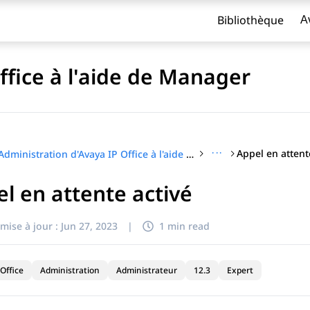
Bibliothèque
A
ffice à l'aide de Manager
···
Appel en attent
Administration d'Avaya IP Office à l'aide de Manager
l en attente activé
titre
mise à jour :
Jun 27, 2023
|
1 min read
Office
Administration
Administrateur
12.3
Expert