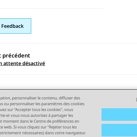
 Feedback
t précédent
ation par sujet
n attente désactivé
gation, personnaliser le contenu, diffuser des
plus ou personnaliser les paramètres des cookies
quez sur "Accepter tous les cookies", vous
rtie et vous nous autorisez à partager les
out moment dans le Centre de préférences en
tilisation
Confidentialité
Politique de cookies
Marques comm
e web. Si vous cliquez sur "Rejeter tous les
 strictement nécessaires) dans votre navigateur.