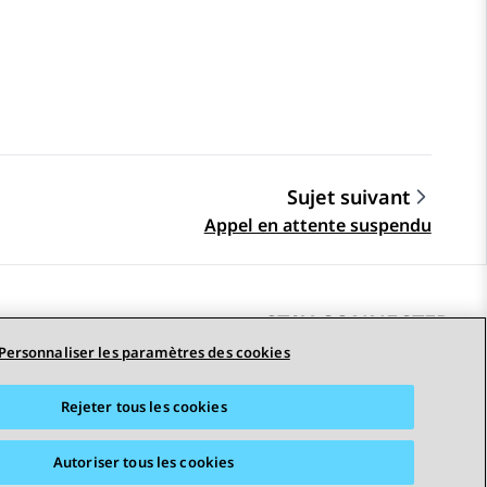
Sujet suivant
Appel en attente suspendu
STAY CONNECTED
Personnaliser les paramètres des cookies
Rejeter tous les cookies
erciales
Accessibilité
© 2026 Avaya LLC
Autoriser tous les cookies