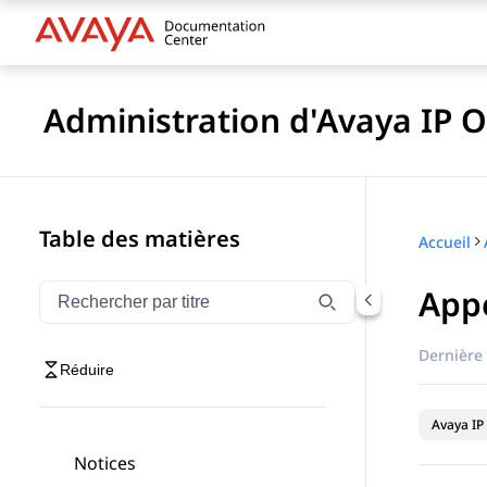
Administration d'Avaya IP O
Table des matières
Accueil
Appe
Filtrer la navigation par titre
Saisissez pour filtrer les éléments de navigation par 
Dernière 
Réduire
Avaya IP 
Notices