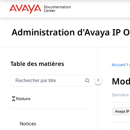
Administration d'Avaya IP O
Table des matières
Accueil
Mode
Filtrer la navigation par titre
Saisissez pour filtrer les éléments de navigation par 
Dernière 
Réduire
Avaya IP 
Notices