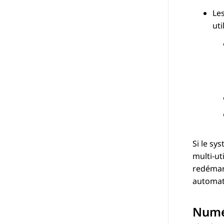
Les
ut
Si le sy
multi-ut
redémarr
automat
Numér