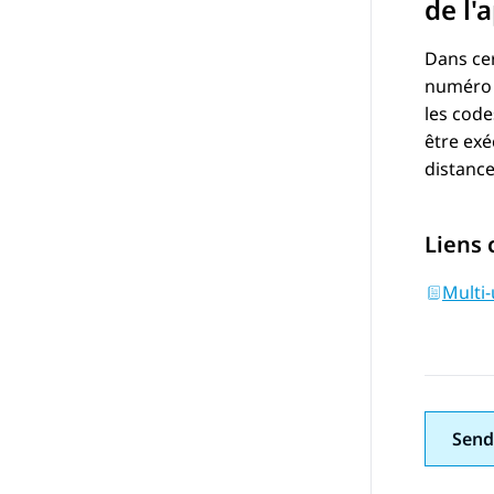
de l'
Dans cer
numéro a
les code
être exé
distance
Liens
Multi-
Send