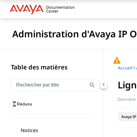
Administration d'Avaya IP O
Table des matières
Accueil
Lig
Filtrer la navigation par titre
Saisissez pour filtrer les éléments de navigation par 
Dernière 
Réduire
Avaya IP 
Notices