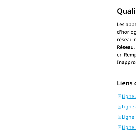
Quali
Les appe
d'horlog
réseau n
Réseau
.
en
Remp
Inappro
Liens
Ligne
Ligne
Ligne 
Ligne