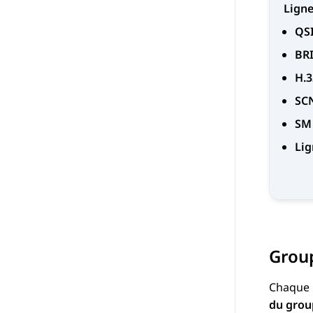
Ligne
QS
BRI
H.3
SC
SM
Lig
Group
Chaque l
du grou