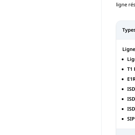
ligne ré
Types
Ligne
Lig
T1 
E1
IS
ISD
ISD
SIP