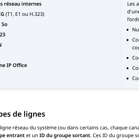
s réseau internes
Les 
d'un
IG
(T1, E1 ou H.323)
l’ord
 So
Nu
23
Co
N
cou
Co
ne IP Office
Co
Co
es de lignes
igne réseau du système (ou dans certains cas, chaque cana
pe entrant
et un
ID du groupe sortant
. Ces ID du groupe so