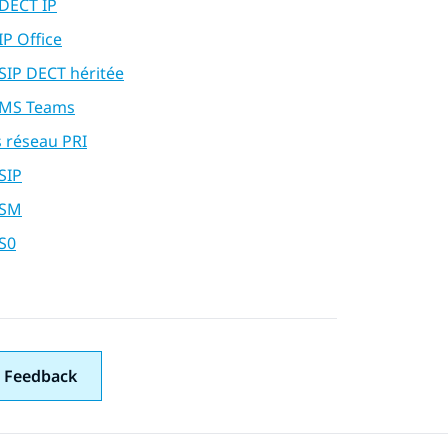
 DECT IP
IP Office
SIP DECT héritée
 MS Teams
s réseau PRI
SIP
 SM
 S0
 Feedback