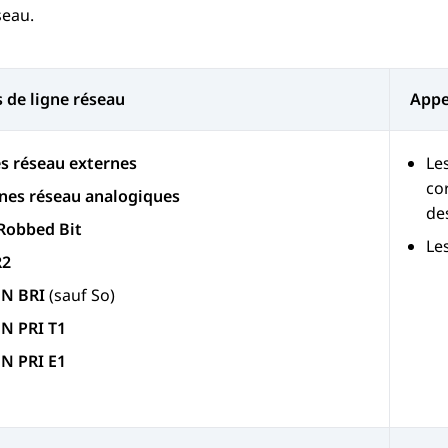
seau.
 de ligne réseau
Appe
s réseau externes
Le
co
nes réseau analogiques
de
Robbed Bit
Les
R2
DN BRI
(sauf So)
N PRI T1
N PRI E1