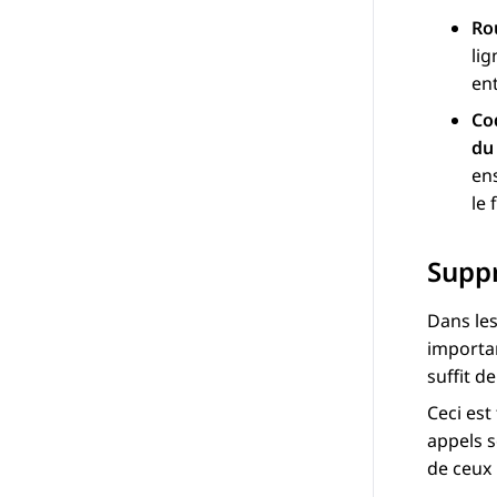
Ro
lig
en
Co
du
en
le 
Suppr
Dans les
importan
suffit d
Ceci est
appels s
de ceux 