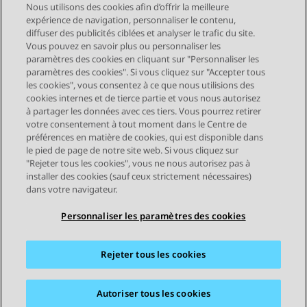
Nous utilisons des cookies afin d’offrir la meilleure
expérience de navigation, personnaliser le contenu,
diffuser des publicités ciblées et analyser le trafic du site.
Vous pouvez en savoir plus ou personnaliser les
Send Feedback
paramètres des cookies en cliquant sur "Personnaliser les
paramètres des cookies". Si vous cliquez sur "Accepter tous
les cookies", vous consentez à ce que nous utilisions des
cookies internes et de tierce partie et vous nous autorisez
Sujet précédent
Sujet suivant
à partager les données avec ces tiers. Vous pourrez retirer
Navigation par sujet
votre consentement à tout moment dans le Centre de
préférences en matière de cookies, qui est disponible dans
le pied de page de notre site web. Si vous cliquez sur
STAY CONNECTED
"Rejeter tous les cookies", vous ne nous autorisez pas à
installer des cookies (sauf ceux strictement nécessaires)
dans votre navigateur.
Personnaliser les paramètres des cookies
Rejeter tous les cookies
Plan du site
Conditions d'utilisation
Confidentialité
Politique de cookies
Marques commerciales
Accessibilité
Autoriser tous les cookies
© 2026 Avaya LLC