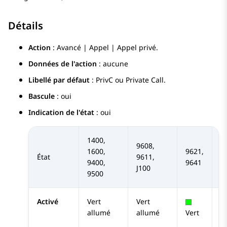
Détails
Action
: Avancé | Appel | Appel privé.
Données de l'action
: aucune
Libellé par défaut
: PrivC ou Private Call.
Bascule
: oui
Indication de l'état
: oui
1400,
9608,
1600,
9621,
État
9611,
Sé
9400,
9641
J100
9500
Activé
Vert
Vert
Su
allumé
allumé
s
Vert