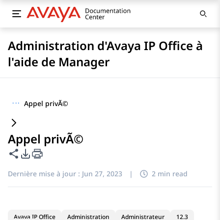
Administration d'Avaya IP Office à
l'aide de Manager
···
Appel privÃ©
Appel privÃ©
Partager cette page
Options d'exportation PDF
Dernière mise à jour :
Jun 27, 2023
|
2 min read
Avaya IP Office
Administration
Administrateur
12.3